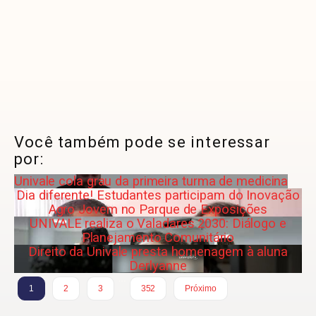
Você também pode se interessar
por:
Univale cola grau da primeira turma de medicina
Dia diferente! Estudantes participam do Inovação
Agro Jovem no Parque de Exposições
UNIVALE realiza o Valadares 2030: Diálogo e
Planejamento Comunitário
Direito da Univale presta homenagem à aluna
Derlyanne
…
1
2
3
352
Próximo