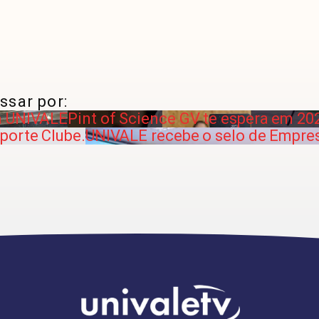
ssar por:
a UNIVALE
Pint of Science GV te espera em 20
porte Clube.
UNIVALE recebe o selo de Empres