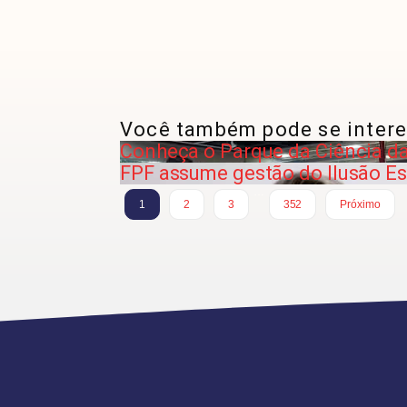
Você também pode se intere
Conheça o Parque da Ciência d
FPF assume gestão do Ilusão Es
…
1
2
3
352
Próximo