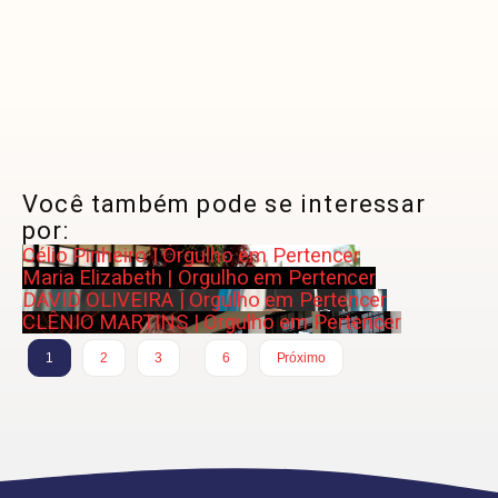
Você também pode se interessar
por:
Célio Pinheiro | Orgulho em Pertencer
Maria Elizabeth | Orgulho em Pertencer
DAVID OLIVEIRA | Orgulho em Pertencer
CLÊNIO MARTINS | Orgulho em Pertencer
…
1
2
3
6
Próximo