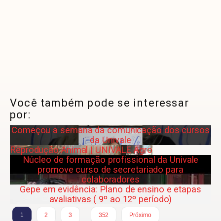
Você também pode se interessar
por:
Começou a semana da comunicação dos cursos
da Univale
Reprodução Animal | UNIVALE Agro
Núcleo de formação profissional da Univale
promove curso de secretariado para
colaboradores
Gepe em evidência: Plano de ensino e etapas
avaliativas ( 9º ao 12º período)
…
1
2
3
352
Próximo