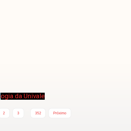
ogia da Univale
…
2
3
352
Próximo