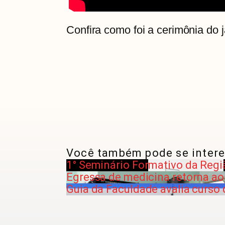
Confira como foi a cerimônia do 
Você também pode se intere
1° Seminário Formativo da Regi
Egressa de medicina retorna ao 
Guia da Faculdade avalia curso