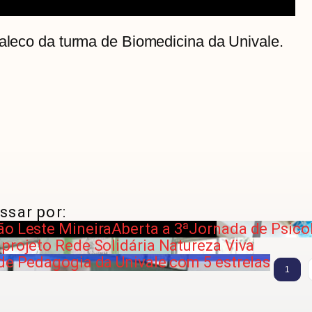
jaleco da turma de Biomedicina da Univale.
ssar por:
ão Leste Mineira
Aberta a 3ªJornada de Psicol
projeto Rede Solidária Natureza Viva
 de Pedagogia da Univale com 5 estrelas
1