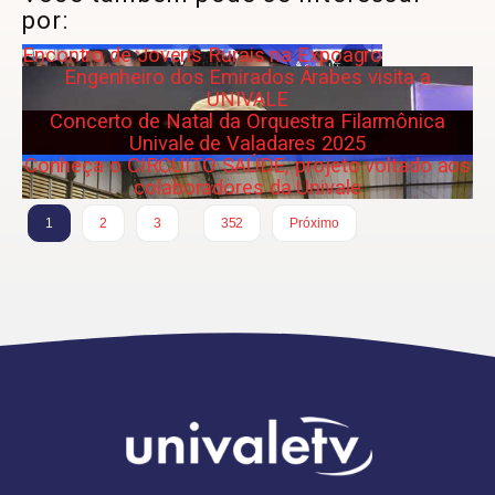
por:
Encontro de Jovens Rurais na Expoagro
Engenheiro dos Emirados Árabes visita a
UNIVALE
Concerto de Natal da Orquestra Filarmônica
Univale de Valadares 2025
Conheça o CIRCUITO SAÚDE, projeto voltado aos
colaboradores da Univale
…
1
2
3
352
Próximo