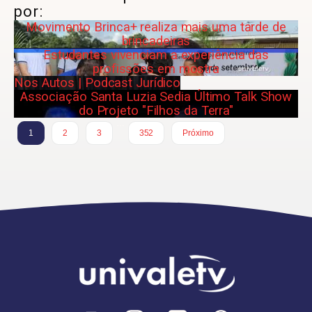
por:
Movimento Brinca+ realiza mais uma tarde de
brincadeiras
Estudantes vivenciam a experiência das
profissões em mostra
Nos Autos | Podcast Jurídico
Associação Santa Luzia Sedia Último Talk Show
do Projeto "Filhos da Terra"
…
1
2
3
352
Próximo