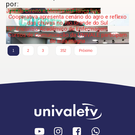
por:
Juiz de Direito e Mestre GIT lança livro
Cooperativa apresenta cenário do agro e reflexo
das chuvas no Rio Grande do Sul
19º Encontro Acadêmico de Enfermagem
Cursos de Comunicação da UNIVALE participam
de aula magna
…
1
2
3
352
Próximo