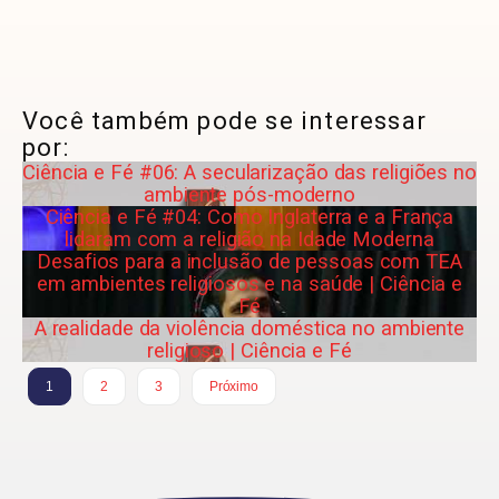
Você também pode se interessar
por:
Ciência e Fé #06: A secularização das religiões no
ambiente pós-moderno
Ciência e Fé #04: Como Inglaterra e a França
lidaram com a religião na Idade Moderna
Desafios para a inclusão de pessoas com TEA
em ambientes religiosos e na saúde | Ciência e
Fé
A realidade da violência doméstica no ambiente
religioso | Ciência e Fé
1
2
3
Próximo