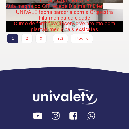
serviços da UNIVALE
Aula magna do GIT recebe Djalma Thürler
UNIVALE fecha parceria com a Orquestra
Filarmônica da cidade
Curso de farmácia desenvolve projeto com
plantas medicinais exsicatas
…
1
2
3
352
Próximo