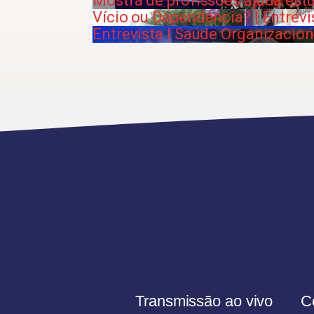
Mostra de profissões ajuda estu
Vício ou Dependência? | Entrevi
Entrevista | Saúde Organizacion
Transmissão ao vivo
C