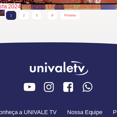
dantes a decidirem sobre qual carreira segui
sta 2024
Programa Entrevista - Jornalista Jo
al
…
1
2
3
8
Próximo
onheça a UNIVALE TV
Nossa Equipe
P