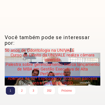
Você também pode se interessar
por:
50 anos de Odontologia na UNIVALE
Curso de Direito da UNIVALE realiza câmara
invertida
Palestra sobre gerenciamento marca lançamento
de MBA em Gestão Executiva de Alta
Performance
Abertura da 52ª ExpoagroGV 2023 tem parceria
entre Univale e URRD
…
1
2
3
352
Próximo