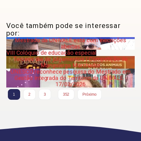
Você também pode se interessar
por:
Mestrado da UNIVALE está com inscrições
abertas
VIII Colóquio de educação especial
Terceiro dia de julgamentos | Competição de
Mangalarga Marchador
UNESCO reconhece pesquisa do Mestrado em
Gestão Integrada do Território da UNIVALE -
17/03/2026
…
1
2
3
352
Próximo