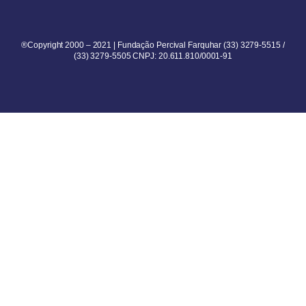
®Copyright 2000 – 2021 | Fundação Percival Farquhar (33) 3279-5515 /
(33) 3279-5505 CNPJ: 20.611.810/0001-91