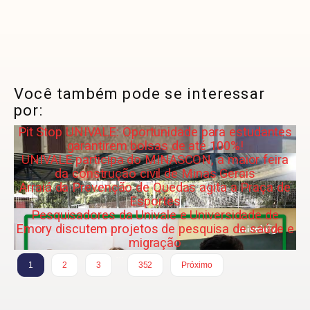
Você também pode se interessar
por:
Pit Stop UNIVALE: Oportunidade para estudantes
garantirem bolsas de até 100%!
UNIVALE participa do MINASCON, a maior feira
da construção civil de Minas Gerais
Arraiá da Prevenção de Quedas agita a Praça de
Esportes
Pesquisadores da Univale e Universidade de
Emory discutem projetos de pesquisa de saúde e
migração
…
1
2
3
352
Próximo