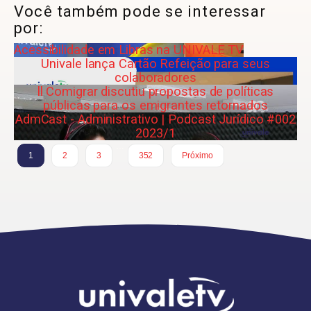
Você também pode se interessar
por:
Acessibilidade em Libras na UNIVALE TV
Univale lança Cartão Refeição para seus
colaboradores
ll Comigrar discutiu propostas de políticas
públicas para os emigrantes retornados
AdmCast - Administrativo | Podcast Jurídico #002
2023/1
…
1
2
3
352
Próximo