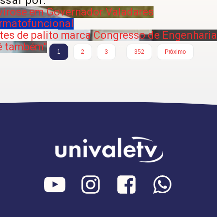
ssar por:
virose em Governador Valadares
ermatofuncional
ntes de palito marca Congresso de Engenhari
ê também"
…
1
2
3
352
Próximo