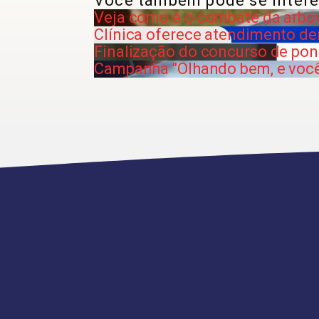
Você também pode se intere
Veja como é o combate da arbo
Clínica oferece atendimento d
Finalização do concurso de po
Campanha "Olhando bem, e voc