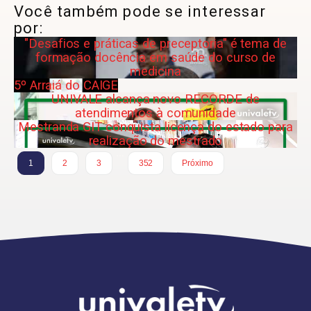
Você também pode se interessar
por:
"Desafios e práticas de preceptoria" é tema de
formação docência em saúde do curso de
medicina
5º Arraiá do CAIGE
UNIVALE alcança novo RECORDE de
atendimentos à comunidade
Mestranda GIT conquista licença do estado para
realização do mestrado
…
1
2
3
352
Próximo