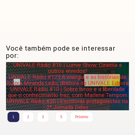
Você também pode se interessar
por:
UNIVALE Rádio #16 | Lumie Show: Cinema e
outros enredos!
UNIVALE Rádio #12 | A energia e as histórias de
Aurora Miranda Leão, diretora da UNIVALE Editora
UNIVALE Rádio #10 | Sobre livros e a liberdade
que o conhecimento traz, com Marlene Temponi
UNIVALE Rádio #20 | Escritoras protagonistas na
2ª Jornada Delas
…
1
2
3
5
Próximo