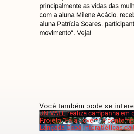
principalmente as vidas das mulh
com a aluna Milene Acácio, rece
aluna Patrícia Soares, participa
movimento". Veja!
Você também pode se intere
UNIVALE realiza campanha em 
Projeto "Fala Jovem" é contem
Lançada Copa Interatléticas da