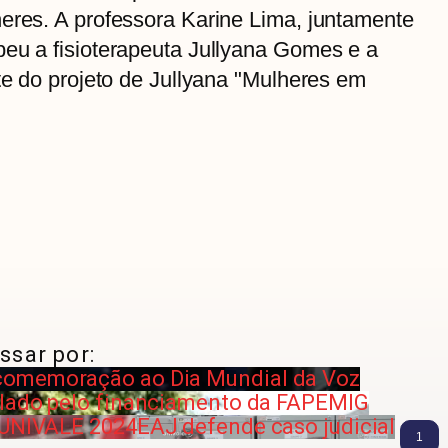
eres. A professora Karine Lima, juntamente
beu a fisioterapeuta Jullyana Gomes e a
nte do projeto de Jullyana "Mulheres em
ssar por:
comemoração ao Dia Mundial da Voz
plado pelo financiamento da FAPEMIG
 UNIVALE 2024
EAJ defende caso judicial
1