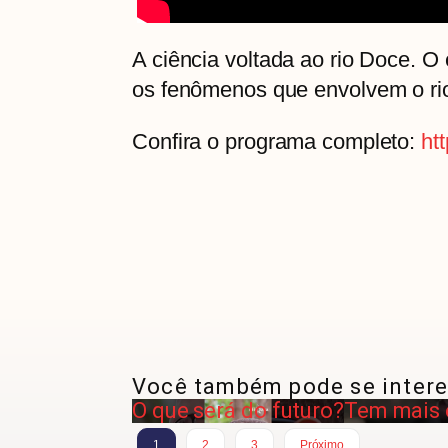
A ciência voltada ao rio Doce. O
os fenômenos que envolvem o ri
Confira o programa completo:
ht
Você também pode se intere
O que será do futuro?
Tem mais 
1
2
3
Próximo