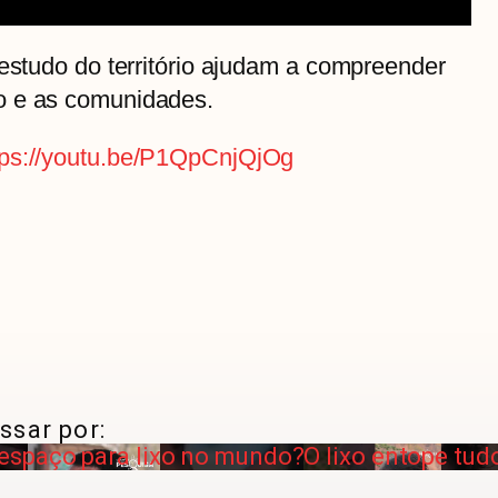
 estudo do território ajudam a compreender
o e as comunidades.
tps://youtu.be/P1QpCnjQjOg
ssar por:
espaço para lixo no mundo?
O lixo entope tud