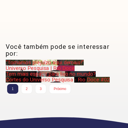
Você também pode se interessar
por:
"Tomamos prejuízo aqui demais!"
Universo Pesquisa | Rio Doce
Tem mais espaço para lixo no mundo?
Cortes do Universo Pesquisa - Rio Doce #02
1
2
3
Próximo