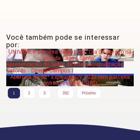
Você também pode se interessar
por:
UNIVALE é parceira de projeto "Dia de abraço na
orla da Lagoa Santa".
Apresentação do Setor de Internacionalização
Setores - Direito Campus I
Abertura da 52ª ExpoagroGV 2023 tem parceria
entre Univale e URRD
…
1
2
3
352
Próximo