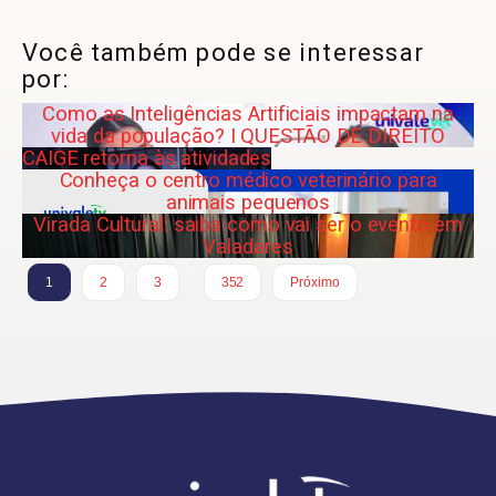
Você também pode se interessar
por:
Como as Inteligências Artificiais impactam na
vida da população? I QUESTÃO DE DIREITO
CAIGE retorna às atividades
Conheça o centro médico veterinário para
animais pequenos
Virada Cultural: saiba como vai ser o evento em
Valadares
…
1
2
3
352
Próximo