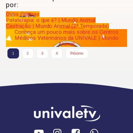
por:
Ovos Caipiras
Pataterapia: o que é? | Mundo Animal
Castração | Mundo Animal (2ª Temporada)
Conheça um pouco mais sobre os Centros
Médicos Veterinários da UNIVALE | Mundo
Animal
1
2
3
4
Próximo