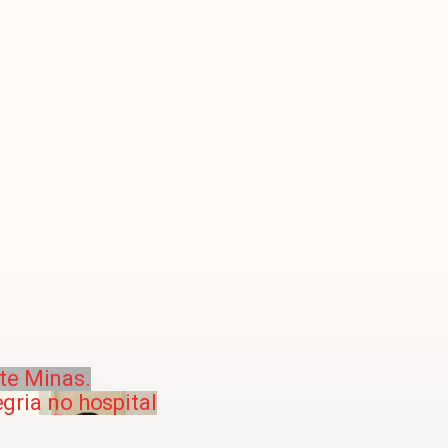
te Minas.
gria no hospital