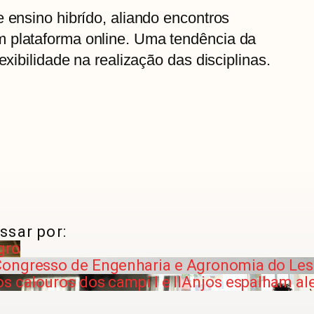
e ensino hibrído, aliando encontros
 plataforma online. Uma tendência da
exibilidade na realização das disciplinas.
ssar por:
gro
Congresso de Engenharia e Agronomia do Les
s calouros dos campi l e ll
Anjos espalham ale