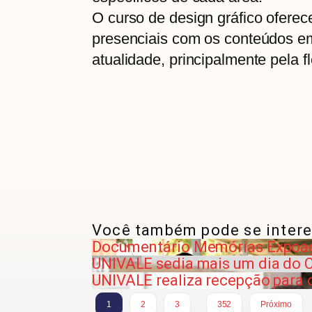
O curso de design gráfico oferec
presenciais com os conteúdos em
atualidade, principalmente pela fl
Você também pode se intere
Documentário Memórias Expoa
UNIVALE sedia mais um dia do 
UNIVALE realiza recepção para o
…
1
2
3
352
Próximo