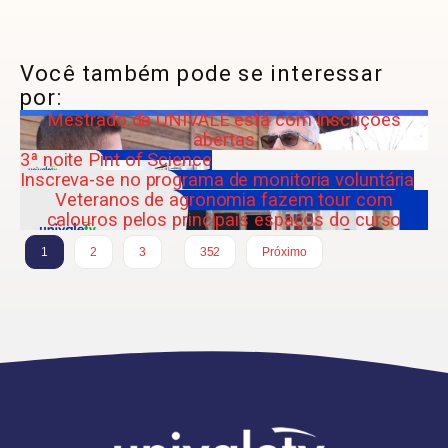
Você também pode se interessar
por:
Mestrado da UNIVALE está com inscrições
abertas
3ª noite Pint of Science
Inscreva-se no programa de monitoria voluntária
Veteranos de agronomia fazem tour com
calouros pelos principais espaços do curso
…
1
2
3
352
Próximo