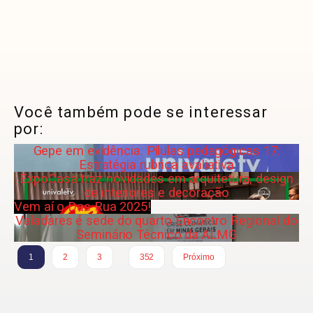
Você também pode se interessar
por:
Gepe em evidência: Pílulas pedagógicas 17:
Estratégia rubrica avaliativa
ExpoCasa traz novidades em arquitetura, design
de interiores e decoração
Vem aí o Das Rua 2025!
Valadares é sede do quarto Encontro Regional do
Seminário Técnico da ALMG
…
1
2
3
352
Próximo