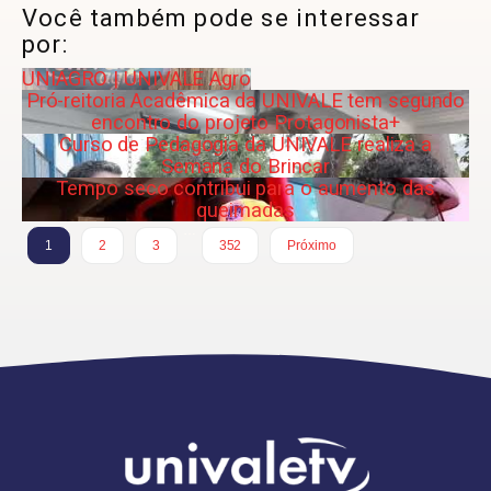
Você também pode se interessar
por:
UNIAGRO | UNIVALE Agro
Pró-reitoria Acadêmica da UNIVALE tem segundo
encontro do projeto Protagonista+
Curso de Pedagogia da UNIVALE realiza a
Semana do Brincar
Tempo seco contribui para o aumento das
queimadas
…
1
2
3
352
Próximo