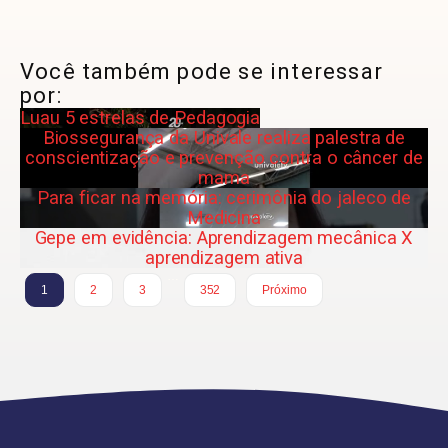
Você também pode se interessar
por:
Luau 5 estrelas de Pedagogia
Biossegurança da Univale realiza palestra de
conscientização e prevenção contra o câncer de
mama
Para ficar na memória: cerimônia do jaleco de
Medicina
Gepe em evidência: Aprendizagem mecânica X
aprendizagem ativa
…
1
2
3
352
Próximo