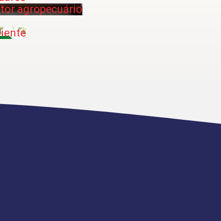
etor agropecuário
iente