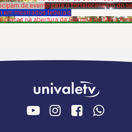
ticipam de evento para o fortalecimento do s
m em mestrados federais
 placas na abertura da Semana do Meio Amb