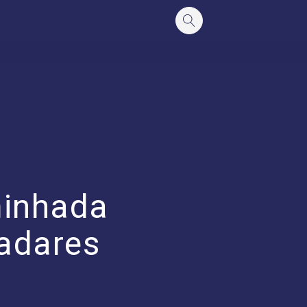
minhada
ladares