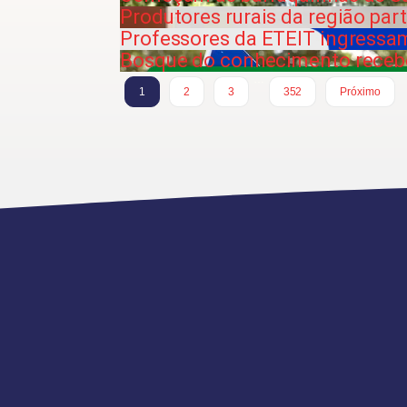
Produtores rurais da região par
Professores da ETEIT ingressa
Bosque do conhecimento recebe
…
1
2
3
352
Próximo