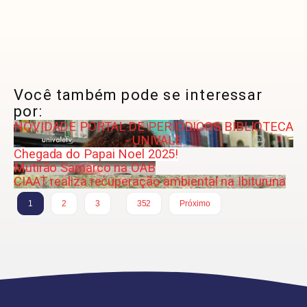
Você também pode se interessar
por:
NOVIDADE PORTAL DE PERIÓDICOS BIBLIOTECA
- UNIVALE
Chegada do Papai Noel 2025!
Mutirão Samarco na OAB
CIAAT realiza recuperação ambiental na Ibituruna
…
1
2
3
352
Próximo