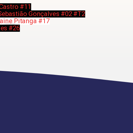
 Castro #11
 Sebastião Gonçalves #02 #T2
laine Pitanga #17
ues #26