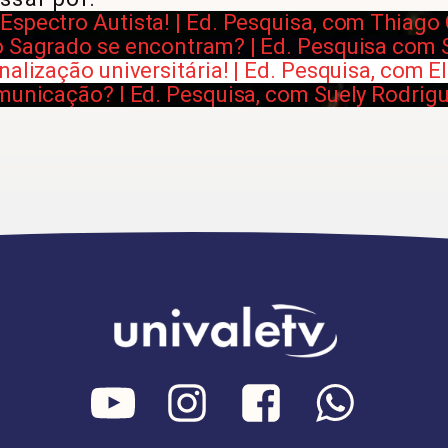
Espectro Autista! | Ed. Pesquisa, com Thiago
o Sagrado se encontram? | Ed. Pesquisa com
nalização universitária! | Ed. Pesquisa, com E
omunicação? I Ed. Pesquisa, com Suely Rodrig