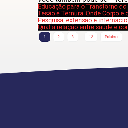
Educação para o Transtorno do 
Tesão e Ternura: Onde Corpo e 
Pesquisa, extensão e internacio
Qual a relação entre saúde e c
…
1
2
3
12
Próximo