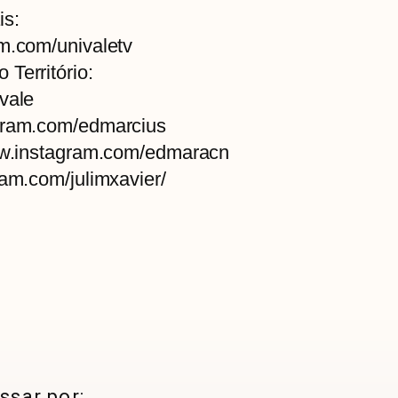
is:
am.com/univaletv
Território:
vale
agram.com/edmarcius
www.instagram.com/edmaracn
ram.com/julimxavier/
ssar por: