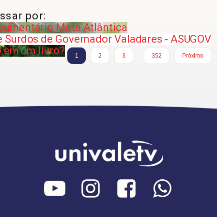
ssar por:
cumentário Mata Atlântica
e Surdos de Governador Valadares - ASUGOV
o em um livro?
…
1
2
3
352
Próximo