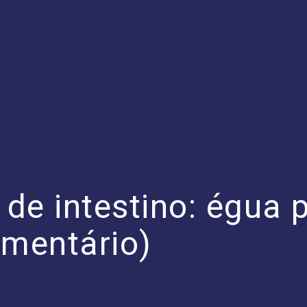
de intestino: égua 
umentário)