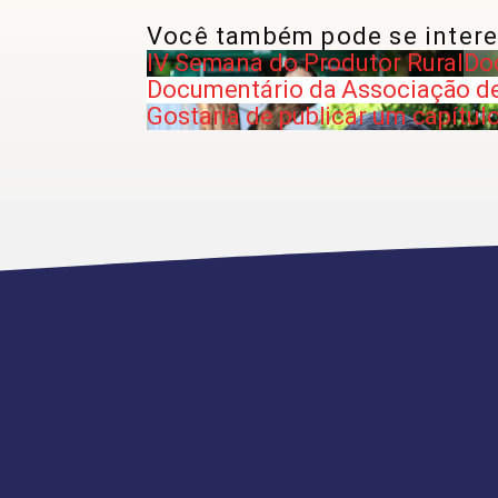
Você também pode se intere
IV Semana do Produtor Rural
Do
Documentário da Associação d
Gostaria de publicar um capítul