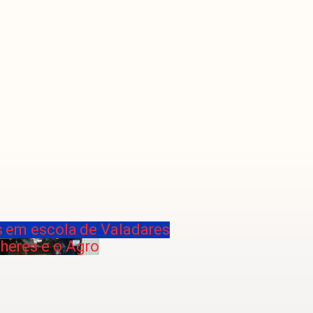
s em escola de Valadares
heres e o Agro