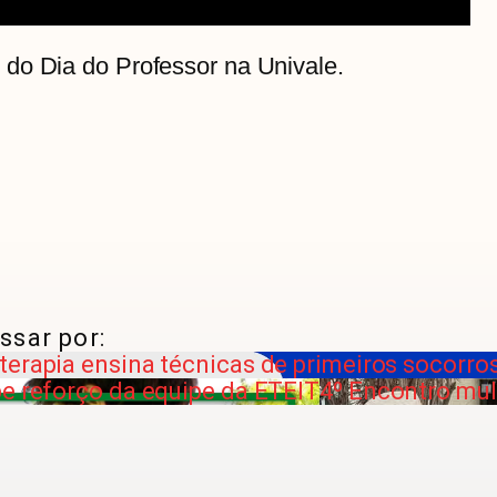
do Dia do Professor na Univale.
ssar por:
oterapia ensina técnicas de primeiros socorro
be reforço da equipe da ETEIT
4º Encontro mul