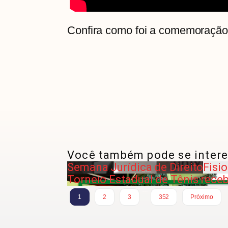
Confira como foi a comemoração 
Você também pode se intere
Semana Jurídica de Direito
Fisi
Torneio Estadual de Tênis rece
…
1
2
3
352
Próximo