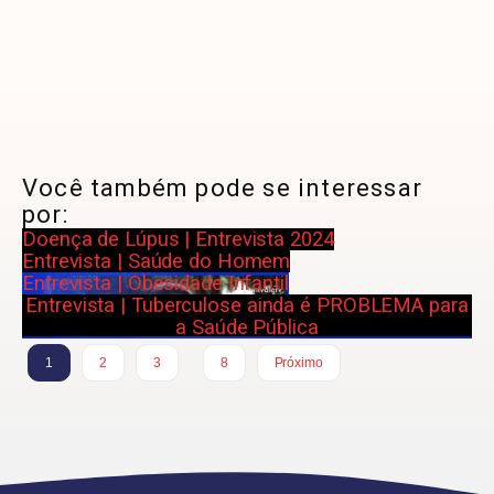
Você também pode se interessar
por:
Doença de Lúpus | Entrevista 2024
Entrevista | Saúde do Homem
Entrevista | Obesidade Infantil
Entrevista | Tuberculose ainda é PROBLEMA para
a Saúde Pública
…
1
2
3
8
Próximo