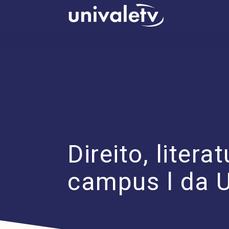
conteúdo
Direito, litera
campus l da U