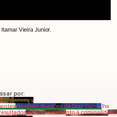
 Itamar Vieira Junior.
ssar por:
ão financeira
hentes recebem doações da Cruz Vermelha
a resultados no enfrentamento à criminalidad