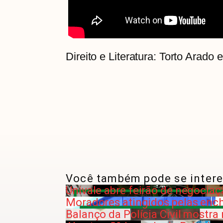
Direito e Literatura: Torto Arado e
Você também pode se intere
Univale abre feirão de negociaç
Moradores atingidos pelas enc
Balanço da Polícia Civil mostr