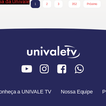
ia da Univale
…
1
2
3
352
Próximo
onheça a UNIVALE TV
Nossa Equipe
P