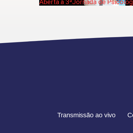
Aberta a 3ªJornada de Psicolog
Transmissão ao vivo
C