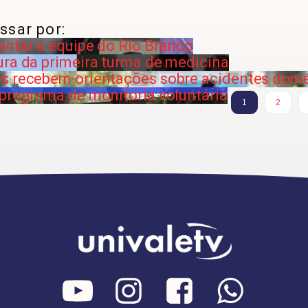
ssar por:
entar a equipe do Rio Branco
ura da primeira turma de medicina
os recebem orientações sobre acidentes dom
 programa de monitoria voluntária
1
2