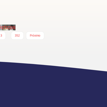
ésticos
…
3
352
Próximo