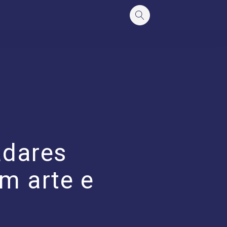
adares
m arte e