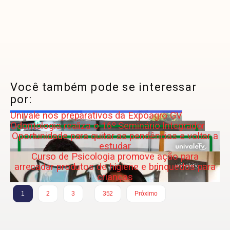
Você também pode se interessar
por:
Univale nos preparativos da Expoagro GV
Odontologia realiza o 16º Seminário Integrador
Oportunidade para quitar as pendências e voltar a
estudar
Curso de Psicologia promove ação para
arrecadar produtos de higiene e brinquedos para
crianças
…
1
2
3
352
Próximo