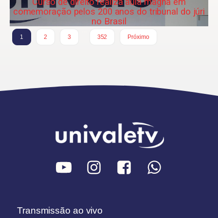
Curso de direito realiza aula magna em
comemoração pelos 200 anos do tribunal do júri
no Brasil
…
1
2
3
352
Próximo
Transmissão ao vivo