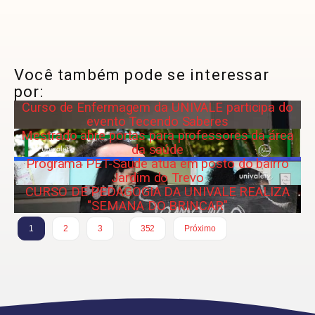
Você também pode se interessar
por:
Curso de Enfermagem da UNIVALE participa do
evento Tecendo Saberes
Mestrado abre portas para professores da área
da saúde
Programa PET-Saúde atua em posto do bairro
Jardim do Trevo
CURSO DE PEDAGOGIA DA UNIVALE REALIZA
"SEMANA DO BRINCAR"
…
1
2
3
352
Próximo