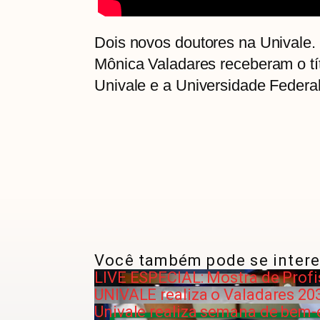
Dois novos doutores na Univale.
Mônica Valadares receberam o tí
Univale e a Universidade Federa
Você também pode se intere
LIVE ESPECIAL: Mostra de Prof
UNIVALE realiza o Valadares 20
Univale realiza semana de bem-