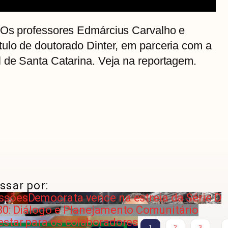
 Os professores Edmárcius Carvalho e
tulo de doutorado Dinter, em parceria com a
l de Santa Catarina. Veja na reportagem.
ssar por:
issões
Democrata vence na estreia da Série D
30: Diálogo e Planejamento Comunitário
estar para os colaboradores
…
1
2
3