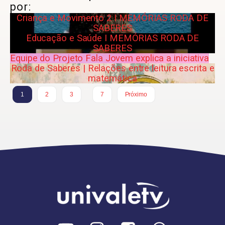
por:
Criança e Movimento 2 I MEMÓRIAS RODA DE
SABERES
Educação e Saúde I MEMÓRIAS RODA DE
SABERES
Equipe do Projeto Fala Jovem explica a iniciativa
Roda de Saberes | Relações entre leitura escrita e
matemática
…
1
2
3
7
Próximo