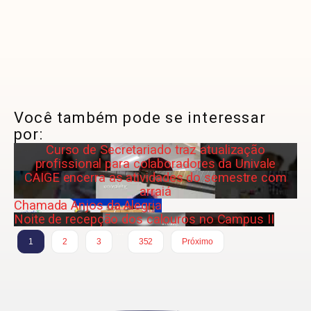
Você também pode se interessar
por:
Curso de Secretariado traz atualização
profissional para colaboradores da Univale
CAIGE encerra as atividades do semestre com
arraiá
Chamada Anjos da Alegria
Noite de recepção dos calouros no Campus II
…
1
2
3
352
Próximo