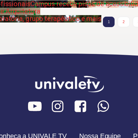
ofissionais
Campus recebe pisos de acessibili
e Arquitetura
oratória, grupo terapêutico e mais
1
2
onheça a UNIVALE TV
Nossa Equipe
P