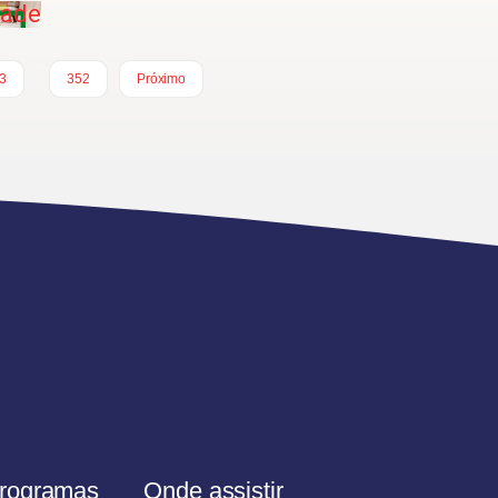
dade
…
3
352
Próximo
rogramas
Onde assistir