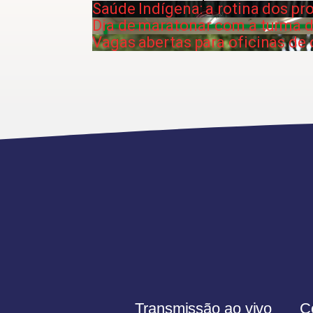
Saúde Indígena: a rotina dos pr
Dia de maratonar com a turma d
Vagas abertas para oficinas de 
Transmissão ao vivo
C