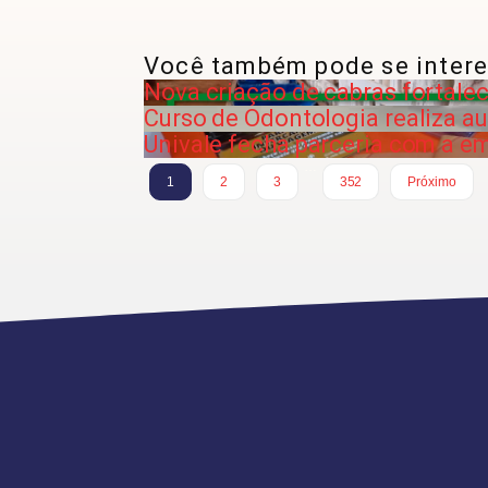
Você também pode se intere
Nova criação de cabras fortalec
Curso de Odontologia realiza a
Univale fecha parceria com a e
…
1
2
3
352
Próximo