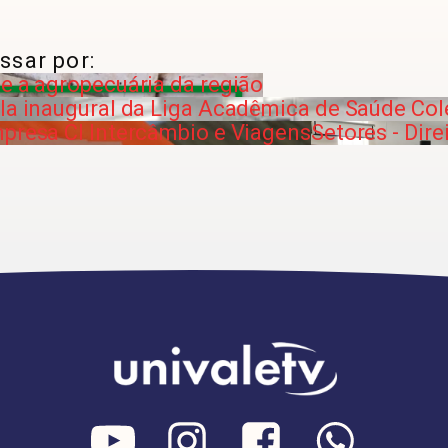
ssar por:
e a agropecuária da região
ula inaugural da Liga Acadêmica de Saúde Col
mpresa CI Intercâmbio e Viagens
Setores - Dire