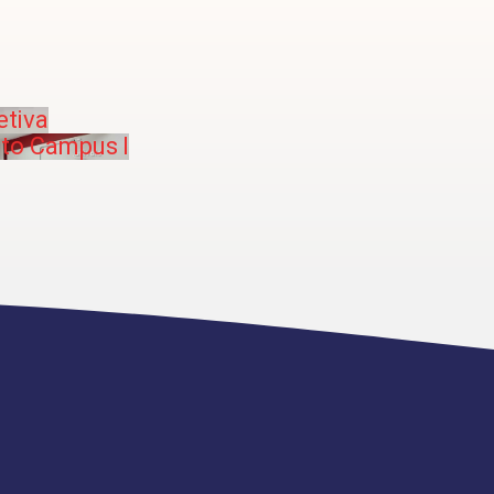
etiva
ito Campus I