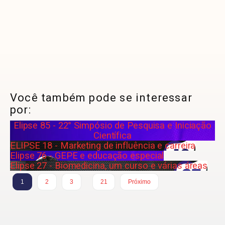
Você também pode se interessar
por:
Elipse 85 - 22° Simpósio de Pesquisa e Iniciação
Científica
ELIPSE 18 - Marketing de influência e carreira
Elipse 76 - GEPE e educação especial
Elipse 27 - Biomedicina, um curso e várias áreas
…
1
2
3
21
Próximo