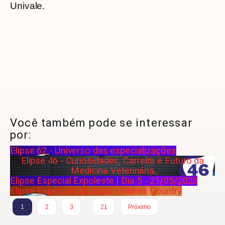
Univale.
Você também pode se interessar
por:
Elipse 62 - Universo das especializações
Elipse 46 - Curiosidades, Carreira e Futuro da
Medicina Veterinária
Elipse Especial Expoleste | Dia 5 - 21/05/2023
Elipse Especial Expoagro - Filmes Country
…
1
2
3
21
Próximo