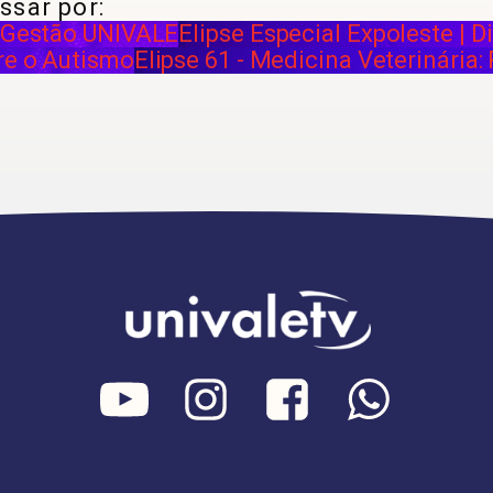
ssar por:
- Gestão UNIVALE
Elipse Especial Expoleste | D
re o Autismo
Elipse 61 - Medicina Veterinária: