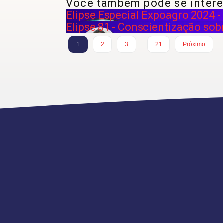
Você também pode se intere
Elipse Especial Expoagro 2024 
Elipse 81 - Conscientização sob
…
1
2
3
21
Próximo