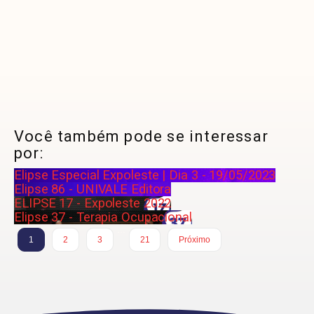
Você também pode se interessar
por:
Elipse Especial Expoleste | Dia 3 - 19/05/2023
Elipse 86 - UNIVALE Editora
ELIPSE 17 - Expoleste 2022
Elipse 37 - Terapia Ocupacional
…
1
2
3
21
Próximo