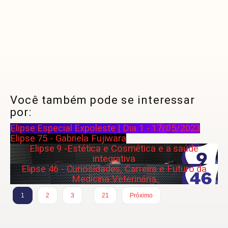
Você também pode se interessar
por:
Elipse Especial Expoleste | Dia 1 - 17/05/2023
Elipse 75 - Gabriela Fujiwara
Elipse 9 -Estética e Cosmética e a saúde
integrativa
Elipse 46 - Curiosidades, Carreira e Futuro da
Medicina Veterinária
…
1
2
3
21
Próximo